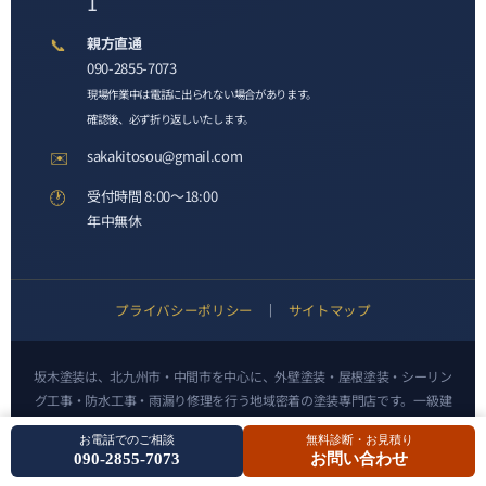
1
📞
親方直通
090-2855-7073
現場作業中は電話に出られない場合があります。
確認後、必ず折り返しいたします。
✉️
sakakitosou@gmail.com
🕐
受付時間 8:00〜18:00
年中無休
プライバシーポリシー
｜
サイトマップ
坂木塗装は、北九州市・中間市を中心に、外壁塗装・屋根塗装・シーリン
グ工事・防水工事・雨漏り修理を行う地域密着の塗装専門店です。一級建
築塗装技能士が現地調査から施工、アフターフォローまで責任を持って対
お電話でのご相談
無料診断・お見積り
応いたします。
090-2855-7073
お問い合わせ