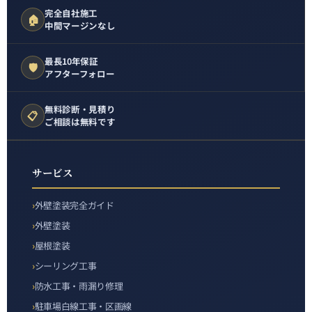
完全自社施工
🏠
中間マージンなし
最長10年保証
🛡️
アフターフォロー
無料診断・見積り
📋
ご相談は無料です
サービス
外壁塗装完全ガイド
外壁塗装
屋根塗装
シーリング工事
防水工事・雨漏り修理
駐車場白線工事・区画線