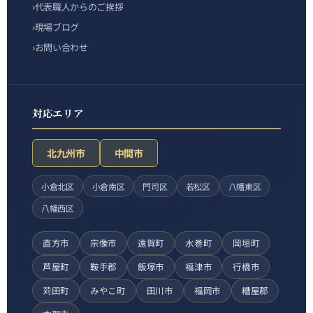
代表職人からのご挨拶
現場ブログ
お問い合わせ
対応エリア
北九州市
中間市
小倉北区
小倉南区
門司区
若松区
八幡東区
八幡西区
直方市
宗像市
遠賀町
水巻町
岡垣町
芦屋町
鞍手郡
飯塚市
福津市
行橋市
苅田町
みやこ町
田川市
福岡市
糟屋郡