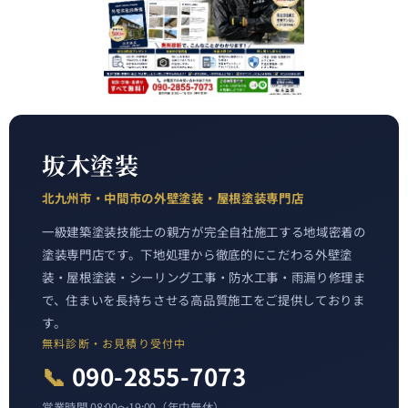
坂木塗装
北九州市・中間市の外壁塗装・屋根塗装専門店
一級建築塗装技能士の親方が完全自社施工する地域密着の
塗装専門店です。下地処理から徹底的にこだわる外壁塗
装・屋根塗装・シーリング工事・防水工事・雨漏り修理ま
で、住まいを長持ちさせる高品質施工をご提供しておりま
す。
無料診断・お見積り受付中
📞
090-2855-7073
営業時間 08:00〜19:00（年中無休）