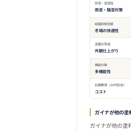
防音・遮音性
雨音・騒音対策
結露抑制効果
冬場の快適性
塗膜の質感
外観仕上がり
機能の数
多機能性
初期費用（30坪目安）
コスト
ガイナが他の塗
ガイナが他の塗