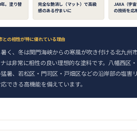
0年。塗り替
完全な艶消し（マット）で高級
JAXA（宇
感のある佇まいに
の技術を応
市との相性が特に優れている理由
し暑く、冬は関門海峡からの寒風が吹き付ける北九州
イナは非常に相性の良い理想的な塗料です。八幡西区・
の猛暑、若松区・門司区・戸畑区などの沿岸部の塩害
対応できる高機能を備えています。