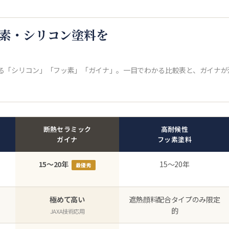
素・シリコン塗料を
る「シリコン」「フッ素」「ガイナ」。一目でわかる比較表と、ガイナが
断熱セラミック
高耐候性
ガイナ
フッ素塗料
15〜20年
15〜20年
最優秀
極めて高い
遮熱顔料配合タイプのみ限定
的
JAXA技術応用