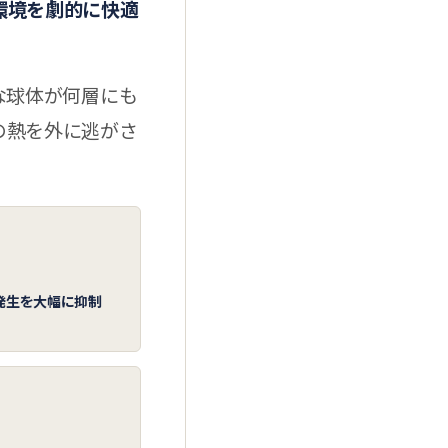
環境を劇的に快適
な球体が何層にも
の熱を外に逃がさ
発生を大幅に抑制