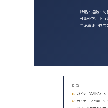
断熱・遮熱・防
性能比較、北九
工品質まで徹底
目 次
ガイナ（GAINA）
01
ガイナ・フッ素・シ
02