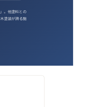
ナ」。他塗料との
坂木塗装が誇る施