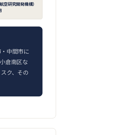
宙航空研究開発機構）
用
市・中間市に
小倉南区な
リスク、その