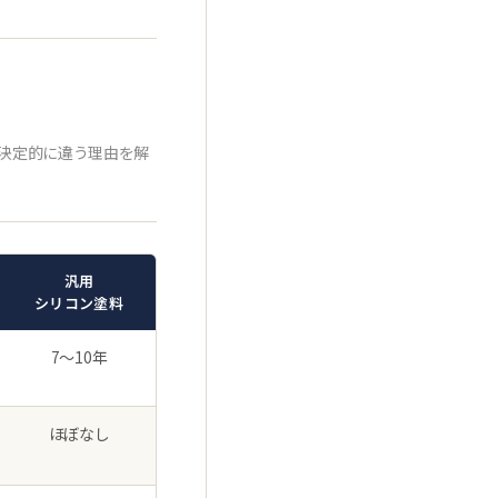
決定的に違う理由を解
汎用
シリコン塗料
7〜10年
ほぼなし