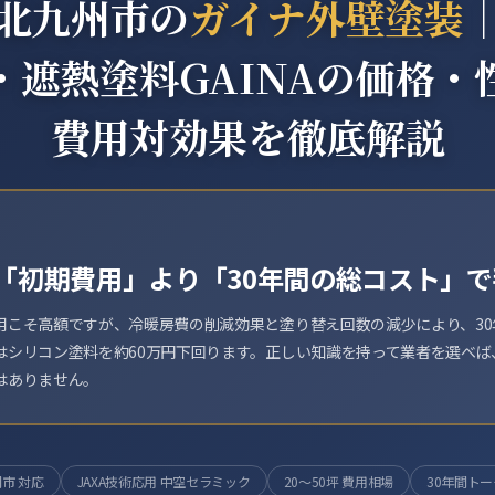
北九州市の
ガイナ外壁塗装
・遮熱塗料GAINAの価格・
費用対効果を徹底解説
「初期費用」より「30年間の総コスト」
用こそ高額ですが、冷暖房費の削減効果と塗り替え回数の減少により、30
はシリコン塗料を約60万円下回ります。正しい知識を持って業者を選べば
はありません。
市 対応
JAXA技術応用 中空セラミック
20〜50坪 費用相場
30年間ト