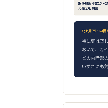
期待耐用年数15〜2
え頻度を削減
北九州市・中間
特に夏は蒸
おいて、ガ
どの内陸部
いずれにも