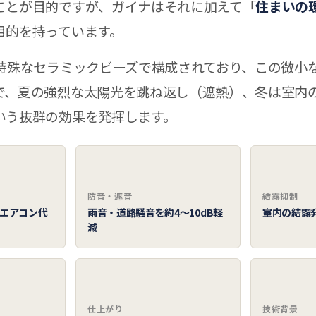
ことが目的ですが、ガイナはそれに加えて「
住まいの
目的を持っています。
が特殊なセラミックビーズで構成されており、この微小
で、夏の強烈な太陽光を跳ね返し（遮熱）、冬は室内
いう抜群の効果を発揮します。
🔇
💧
防音・遮音
結露抑制
エアコン代
雨音・道路騒音を約4〜10dB軽
室内の結露
減
🎨
🚀
仕上がり
技術背景