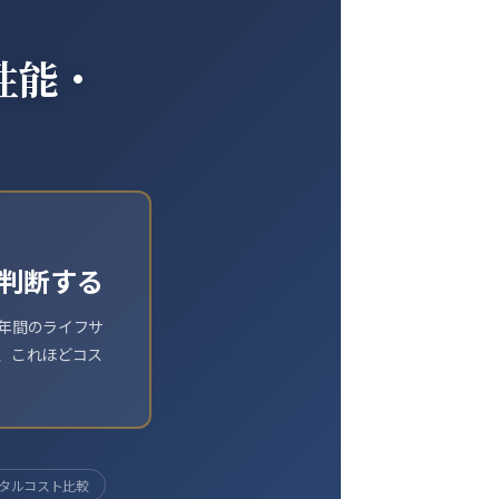
｜
性能・
で判断する
年間のライフサ
、これほどコス
ータルコスト比較