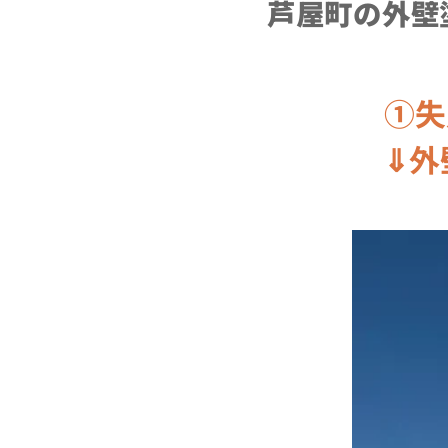
芦屋町の外壁
①失
⇓外