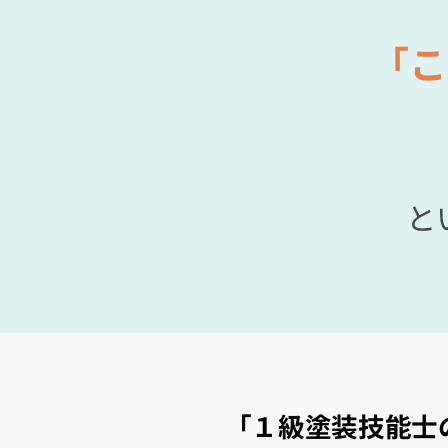
「こ
と
「１級塗装技能士