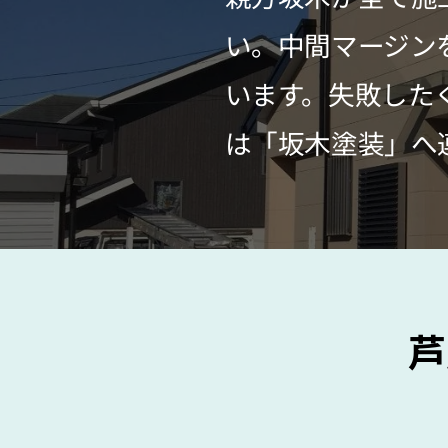
い。中間マージン
います。失敗した
は「坂木塗装」へ
芦