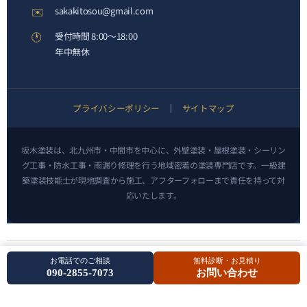
✉️
sakakitosou@gmail.com
🕐
受付時間 8:00〜18:00
年中無休
プライバシーポリシー
｜
サイトマップ
坂木塗装は、北九州市・中間市を中心に、外壁塗装・屋根塗装・シーリン
グ工事・防水工事・雨漏り修理を行う地域密着の塗装専門店です。一級建
築塗装技能士が現地調査から施工、アフターフォローまで責任を持って対
応いたします。
の外壁塗装なら親方施工の坂木塗装 All
Copyright © 2018
北九州市
お電話でのご相談
無料診断・お見積り
Rights Reserved.
090-2855-7073
お問い合わせ