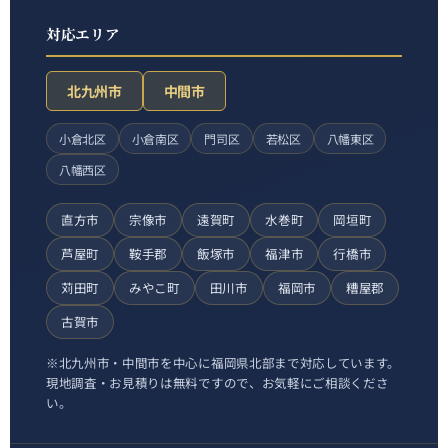
対応エリア
北九州市
中間市
小倉北区
小倉南区
門司区
若松区
八幡東区
八幡西区
直方市
宗像市
遠賀町
水巻町
岡垣町
芦屋町
鞍手郡
飯塚市
福津市
行橋市
苅田町
みやこ町
田川市
福岡市
糟屋郡
古賀市
※北九州市・中間市を中心に福岡県北部まで対応しています。
現地調査・お見積りは無料ですので、お気軽にご相談くださ
い。