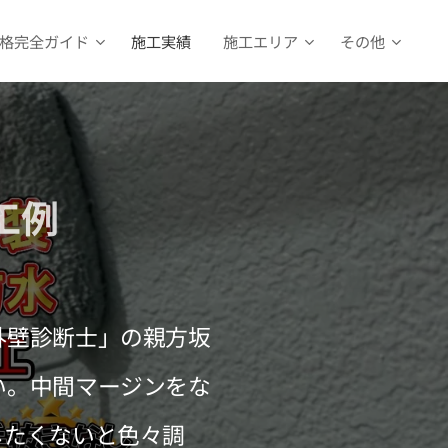
格完全ガイド
施工実績
施工エリア
その他
工例
外壁診断士」の親方坂
い。中間マージンをな
したくないと色々調