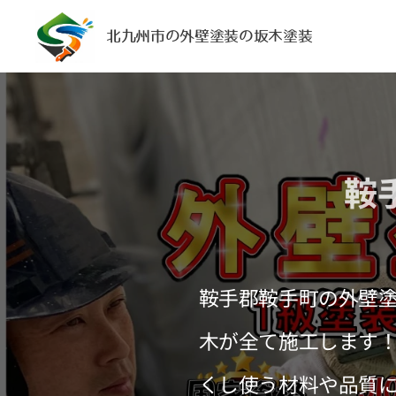
北九州市の外壁塗装の坂木塗装
鞍
鞍手郡鞍手町の外壁
木が全て施工します
くし使う材料や品質