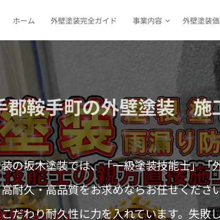
ホーム
外壁塗装完全ガイド
事業内容
外壁塗装価
手郡鞍手町の外壁塗装 施
塗装の坂木塗装では、「一級塗装技能士」「
！高耐久・高品質をお求めならお任せくださ
にこだわり耐久性に力を入れています。失敗