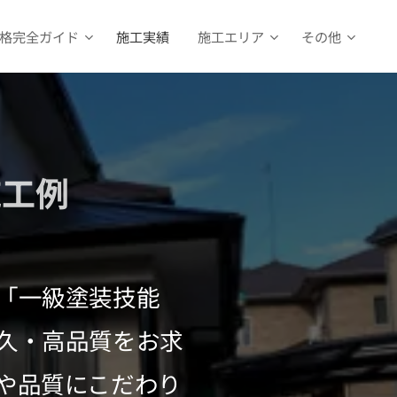
格完全ガイド
施工実績
施工エリア
その他
施工例
「一級塗装技能
久・高品質をお求
や品質にこだわり