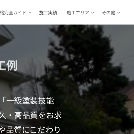
格完全ガイド
施工実績
施工エリア
その他
工例
「一級塗装技能
久・高品質をお求
や品質にこだわり