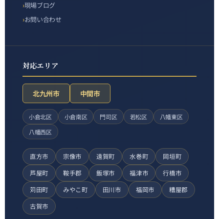
現場ブログ
お問い合わせ
対応エリア
北九州市
中間市
小倉北区
小倉南区
門司区
若松区
八幡東区
八幡西区
直方市
宗像市
遠賀町
水巻町
岡垣町
芦屋町
鞍手郡
飯塚市
福津市
行橋市
苅田町
みやこ町
田川市
福岡市
糟屋郡
古賀市