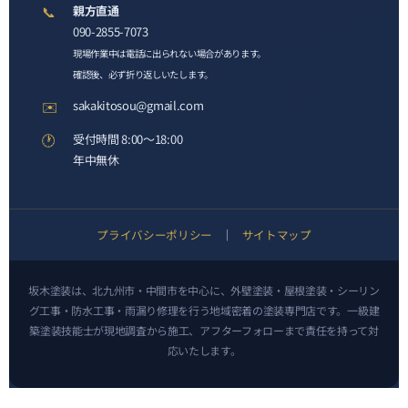
📞
親方直通
090-2855-7073
現場作業中は電話に出られない場合があります。
確認後、必ず折り返しいたします。
✉️
sakakitosou@gmail.com
🕐
受付時間 8:00〜18:00
年中無休
プライバシーポリシー
｜
サイトマップ
坂木塗装は、北九州市・中間市を中心に、外壁塗装・屋根塗装・シーリン
グ工事・防水工事・雨漏り修理を行う地域密着の塗装専門店です。一級建
築塗装技能士が現地調査から施工、アフターフォローまで責任を持って対
応いたします。