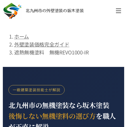
北九州市の外壁塗装の坂木塗装
ホーム
外壁塗装価格完全ガイド
遮熱無機塗料 無機REVO1000-IR
一級建築塗装技能士が解説
北九州市の無機塗装なら坂木塗装
後悔しない無機塗料の選び方
を職人
が正直に解説