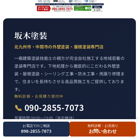
坂木塗装
北九州市・中間市の外壁塗装・屋根塗装専門店
一級建築塗装技能士の親方が完全自社施工する地域密着の
塗装専門店です。下地処理から徹底的にこだわる外壁塗
装・屋根塗装・シーリング工事・防水工事・雨漏り修理ま
で、住まいを長持ちさせる高品質施工をご提供しておりま
す。
無料診断・お見積り受付中
📞
090-2855-7073
営業時間 08:00〜19:00（年中無休）
お電話でのご相談
無料診断・お見積り
090-2855-7073
お問い合わせ
30秒で入力完了 無料診断を申し込む