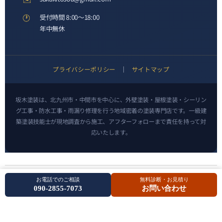
🕐
受付時間 8:00〜18:00
年中無休
プライバシーポリシー
｜
サイトマップ
坂木塗装は、北九州市・中間市を中心に、外壁塗装・屋根塗装・シーリン
グ工事・防水工事・雨漏り修理を行う地域密着の塗装専門店です。一級建
築塗装技能士が現地調査から施工、アフターフォローまで責任を持って対
応いたします。
の外壁塗装なら親方施工の坂木塗装 All
Copyright © 2018
北九州市
お電話でのご相談
無料診断・お見積り
Rights Reserved.
090-2855-7073
お問い合わせ