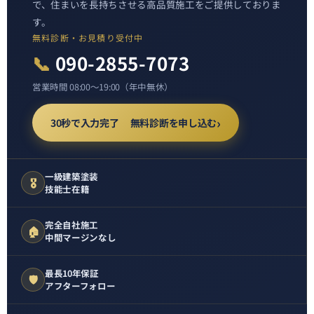
で、住まいを長持ちさせる高品質施工をご提供しておりま
す。
無料診断・お見積り受付中
📞
090-2855-7073
営業時間 08:00〜19:00（年中無休）
30秒で入力完了 無料診断を申し込む
一級建築塗装
🎖️
技能士在籍
完全自社施工
🏠
中間マージンなし
最長10年保証
🛡️
アフターフォロー