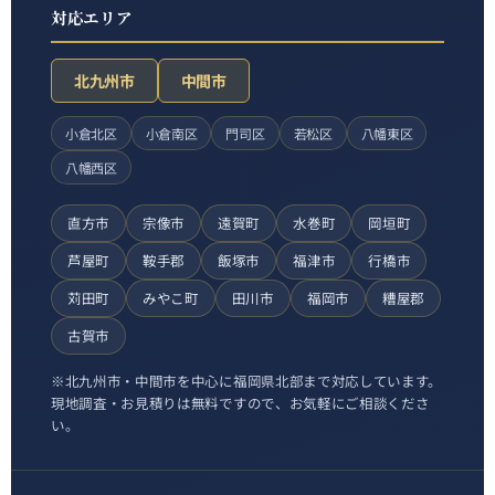
対応エリア
北九州市
中間市
小倉北区
小倉南区
門司区
若松区
八幡東区
八幡西区
直方市
宗像市
遠賀町
水巻町
岡垣町
芦屋町
鞍手郡
飯塚市
福津市
行橋市
苅田町
みやこ町
田川市
福岡市
糟屋郡
古賀市
※北九州市・中間市を中心に福岡県北部まで対応しています。
現地調査・お見積りは無料ですので、お気軽にご相談くださ
い。